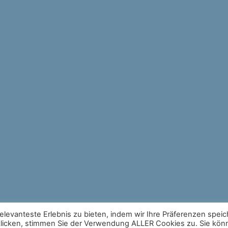
levanteste Erlebnis zu bieten, indem wir Ihre Präferenzen spei
 klicken, stimmen Sie der Verwendung ALLER Cookies zu. Sie kö