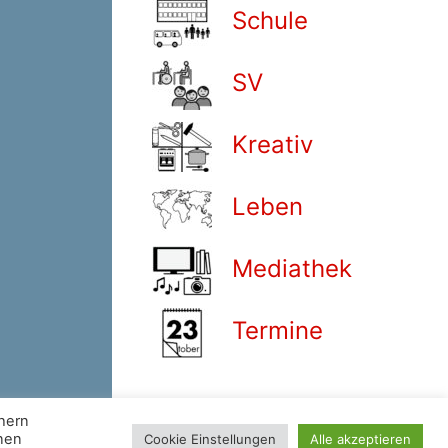
Schule
SV
Kreativ
Leben
Mediathek
Termine
chern
nnen
Cookie Einstellungen
Alle akzeptieren