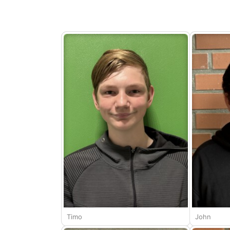
Timo
John