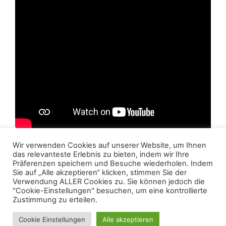
Wir verwenden Cookies auf unserer Website, um Ihnen
das relevanteste Erlebnis zu bieten, indem wir Ihre
Präferenzen speichern und Besuche wiederholen. Indem
Sie auf „Alle akzeptieren“ klicken, stimmen Sie der
Verwendung ALLER Cookies zu. Sie können jedoch die
"Cookie-Einstellungen" besuchen, um eine kontrollierte
Datenschutzerklärung
Impressum
Zustimmung zu erteilen.
© 2026 Hammer - Schüler*innenzeitung der Rurtal-
Cookie Einstellungen
Alle akzeptieren