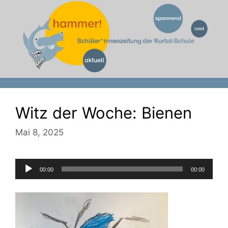
Zum
Inhalt
springen
Witz der Woche: Bienen
Mai 8, 2025
Audio-
00:00
00:00
Player